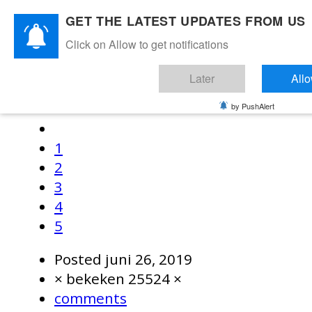
GET THE LATEST UPDATES FROM US
Click on Allow to get notifications
share
email
Later
All
Rate this item
(21 stemmen)
by PushAlert
1
2
3
4
5
Posted
juni 26, 2019
× bekeken 25524 ×
comments