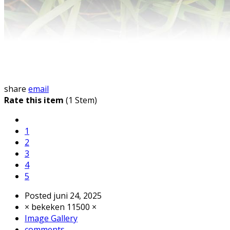
share
email
Rate this item
(1 Stem)
1
2
3
4
5
Posted
juni 24, 2025
× bekeken 11500 ×
Image Gallery
comments