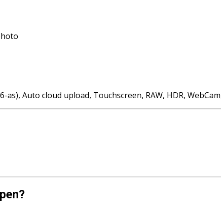
photo
tie (6-as), Auto cloud upload, Touchscreen, RAW, HDR, WebCam
open?