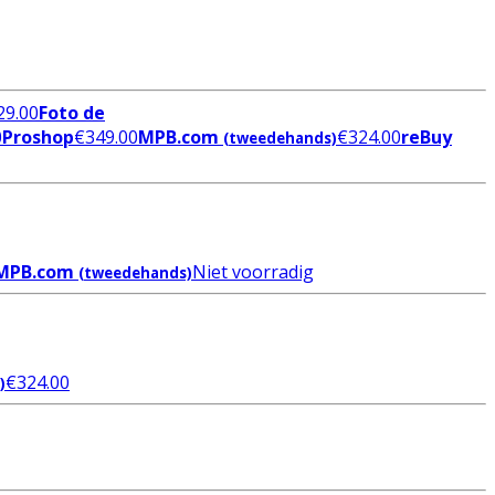
29.00
Foto de
0
Proshop
€
349.00
MPB.com
€
324.00
reBuy
(tweedehands)
MPB.com
Niet voorradig
(tweedehands)
€
324.00
)