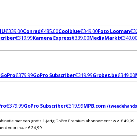
NU
€
339.00
Conrad
€
485.00
Coolblue
€
349.00
Foto Looman
€
3
criber
€
319.99
Kamera Express
€
339.00
MediaMarkt
€
349.0
0
GoPro
€
379.99
GoPro Subscriber
€
319.99
Grobet.be
€
349.00
Pro
€
379.99
GoPro Subscriber
€
319.99
MPB.com
(tweedehands
ombinatie met een gratis 1-jarig GoPro Premium abonnement t.w.v. € 49,99.
ment voor maar € 24,99