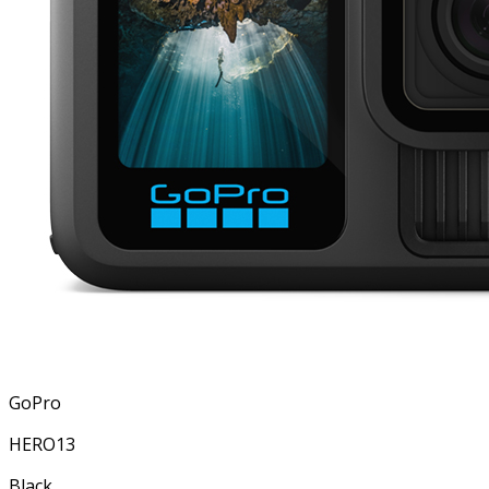
GoPro
HERO13
Black