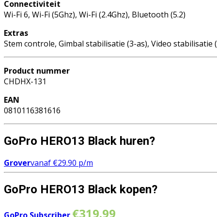
Connectiviteit
Wi-Fi 6, Wi-Fi (5Ghz), Wi-Fi (2.4Ghz), Bluetooth (5.2)
Extras
Stem controle, Gimbal stabilisatie (3-as), Video stabilisa
Product nummer
CHDHX-131
EAN
0810116381616
GoPro HERO13 Black huren?
Grover
vanaf
€
29.90
p/m
GoPro HERO13 Black kopen?
€
319.99
GoPro Subscriber