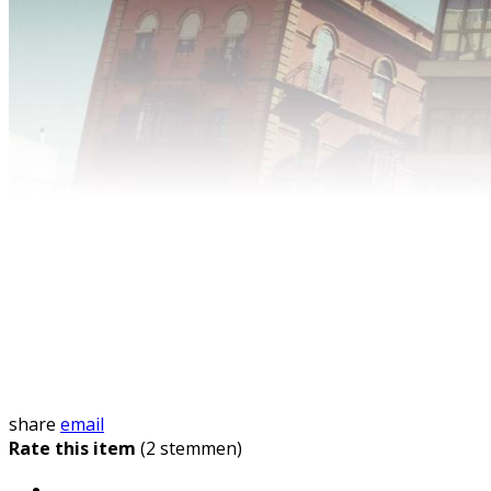
share
email
Rate this item
(2 stemmen)