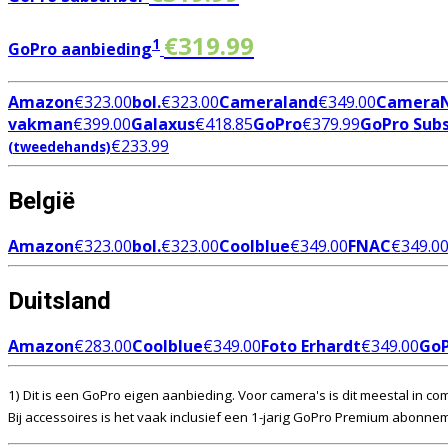
€
319.99
1
GoPro aanbieding
Amazon
€
323.00
bol.
€
323.00
Cameraland
€
349.00
Camera
vakman
€
399.00
Galaxus
€
418.85
GoPro
€
379.99
GoPro Subs
€
233.99
(tweedehands)
België
Amazon
€
323.00
bol.
€
323.00
Coolblue
€
349.00
FNAC
€
349.0
Duitsland
Amazon
€
283.00
Coolblue
€
349.00
Foto Erhardt
€
349.00
Go
1) Dit is een GoPro eigen aanbieding. Voor camera's is dit meestal in c
Bij accessoires is het vaak inclusief een 1-jarig GoPro Premium abonne