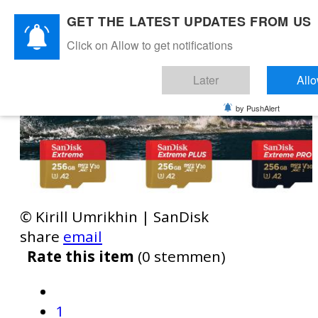
GET THE LATEST UPDATES FROM US
Click on Allow to get notifications
Later
All
by PushAlert
© Kirill Umrikhin | SanDisk
share
email
Rate this item
(0 stemmen)
1